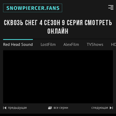
Сквозь снег 4 сезон 9 серия смотреть
онлайн
Red Head Sound
LostFilm
AlexFilm
TVShows
HD
предыдущая
все серии
следующая