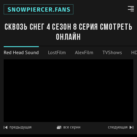
Сквозь снег 4 сезон 8 серия смотреть
онлайн
Red Head Sound
LostFilm
AlexFilm
TVShows
HD
предыдущая
все серии
следующая