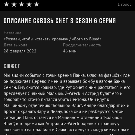
1 голос
Описание Сквозь снег 3 сезон 6 серия
Название
«Рождён, чтобы истекать кровью» / «Born to Bleed»
Дата выхода
Продолжительность
28 февраля 2022
46 мин
Сюжет
Мы видим события с точки зрения Пайка, включая флэшбэк, где
он поджигает Дерево Имён и взрывает бомбу в вагоне Банка
Семян. Ему снится кошмар, где Рут хочет с ним расстаться, и его
преследует Сильный Мальчик. Z-Wreck и Астрид будят его и
говорят, что кто-то пытался убить Лейтона. Они идут к
Машинному отделению "Большой Элис". Андре благодарит их и
просят охранять Зару и Лиану, пока они не разберутся в этой
ситуации. Пайк остаётся на Машинном отделении "Большой
Элис", в то время как Астрид и Z-Wreck охраняют границу у
шлюзового вагона. Тилл и Сайкс исследуют складские вагоны и