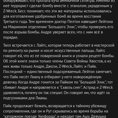
обнаруживают, что пропала куча аммиачной селитры. Именно из
неё террорист сделал бомбу вместе с этанолом, украденным у
Z-Wreck. Бесс понимает, что эти же материалы использовались
для изготовления удобренных бомб во время восстания
Третьего года. Тем временем доктор Пелтон навещает Лейтона
на Машинном отделении "Большого Элис", чтобы проверить его
после взрыва бомбы. Андре уверяет всех, что с ним всё в
порядке.
Тилл встречается с Лайтс, которая теперь работает в мастерской
по ремонту на рынке и носит искусственные пальцы. Лайтс
говорит ей, что из её поваренной книги и узнали рецепт бомбы.
Об этой книге знали только члены Совета Войны Хвостов, а из
них живы только Андре, Джози, Z-Wreck, Лайтс и Пайк.
Последний — единственный подозреваемый. Лейтон замечает,
что Пайк несёт Лиану и отбирают у него новорождённую
девочку. Когда Андре гонится за Пайком по "Большой Элис", тот
сбивает Андре и направляется к "Сквозь снег". Астрид и Z-Wreck
удивляются, почему он так спешит. Он говорит им, что идёт за
подгузниками для Лианы.
Пайк продолжает бежать, возвращается к тайному убежищу
сопротивления, где он и Рут скрывались во время борьбы на
"каторжном поезде Уилфорда", и находит там Ашу. Девушка