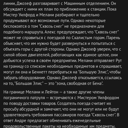
линии, Джозеф разговаривает с Машинным отделением. Он
обсуждает с ними их план по приближению к станции. Пока
Мистер Уилфорд и Мелани разбирают и тщательно
продумывают все возможные пути. Однако некоторые
беспокоятся о том "Сквозь снег" не предназначен для
подобного маршрута. Алекс предупреждает, что "Сквозь снег"
может не справиться с поездкой по Скалистым горам. Парень
объясняет, что им нужно будет развернуться и попытаться с
объехать горы с другой стороны. Однако Джозеф уверен, что с
силой обоих двигателей, работающих как единое целое, они
добьются успеха в своём предприятии. Мелани отправляет Рут
на границу со списком необходимых предметов и спрашивает,
могут ли она и Беннетт перебраться на "Большую Элис", чтобы
забрать оборудование. Однако Джозеф отказывается, ссылаясь
на то, "Большая Элис" — это "зона, свободная от Бена".
На границе Мелани и Лейтон — а также другие члены
пограничного патруля — встречаются с Мистером Уилфордом
по поводу доставки товаров. Создатель поезда считает их
просьбу абсурдной и замечает, что они не могут или не будут
удовлетворять требования пассажиров поезда "Сквозь снег". В
ответ Андре предлагает обменивать еженедельные
продовольственные пакеты на необходимые им предметы.