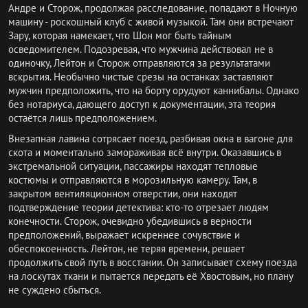
Андре и Сторож, продолжая расследование, попадают в Ночную
машину - роскошный клуб с живой музыкой. Там они встречают
Зару, которая намекает, что Шон мог быть тайным
осведомителем. Подозревая, что мужчина действовал не в
одиночку, Лейтон и Сторож отправляются за результатами
вскрытия. Необычно чистые срезы на останках заставляют
мужчин предположить, что на борту орудуют каннибалы. Однако
без нотариуса, дающего доступ к документации, эта теория
остаётся лишь предположением.
Внезапная лавина сотрясает поезд, разбивая окна в вагоне для
скота и моментально замораживая всё внутри. Оказавшись в
экстремальной ситуации, пассажиры находят тепловые
костюмы и отправляются в морозильную камеру. Там, в
закрытом вентиляционном отверстии, они находят
подтверждение теории детектива: кто-то отрезает людям
конечности. Сторож, очевидно убедившись в верности
предположений, выражает искреннее сочувствие и
обеспокоенность. Лейтон, не теряя времени, решает
продолжить свой путь в восстании. Он записывает схему поезда
на лоскутах ткани и пытается передать её Хвостовым, но плану
не суждено сбыться.